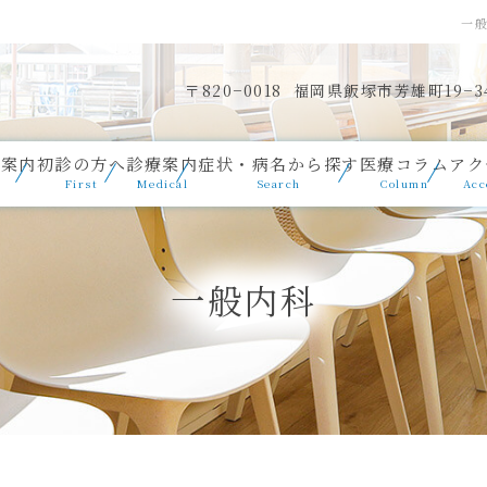
一
〒820−0018
福岡県飯塚市芳雄町19−3
ク案内
初診の方へ
診療案内
症状・病名から探す
医療コラム
アク
First
Medical
Search
Column
Acc
一般内科