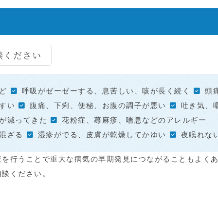
談ください
ど
呼吸がゼーゼーする、息苦しい、咳が長く続く
頭
すい
腹痛、下痢、便秘、お腹の調子が悪い
吐き気、
が減ってきた
花粉症、蕁麻疹、喘息などのアレルギー
混ざる
湿疹がでる、皮膚が乾燥してかゆい
夜眠れな
査を行うことで重大な病気の早期発見につながることもよく
相談ください。