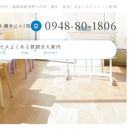
般内科｜福岡県飯塚市の内科・漢方・美容｜あまいろクリニック飯塚
0948-80-1806
4 構木ビル2階
セス
よくある質問
求人案内
ess
Faq
Recruit