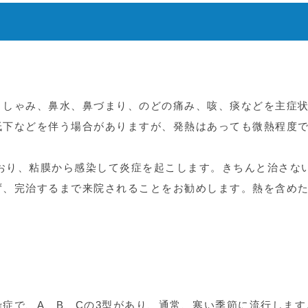
くしゃみ、鼻水、鼻づまり、のどの痛み、咳、痰などを主症
低下などを伴う場合がありますが、発熱はあっても微熱程度
ており、粘膜から感染して炎症を起こします。きちんと治さな
ず、完治するまで来院されることをお勧めします。熱を含め
症で、A、B、Cの3型があり、通常、寒い季節に流行します